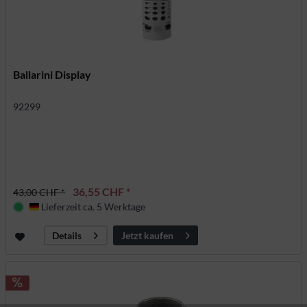
Ballarini Display
92299
36,55 CHF *
43,00 CHF *
Lieferzeit ca. 5 Werktage
Deutschland
Jetzt kaufen
Details