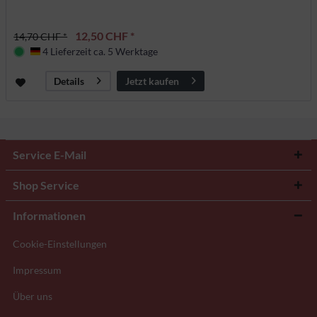
12,50 CHF *
14,70 CHF *
4 Lieferzeit ca. 5 Werktage
Deutschland
Jetzt kaufen
Details
Service E-Mail
Shop Service
Informationen
Cookie-Einstellungen
Impressum
Über uns