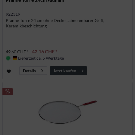
922319
Pfanne Torre 24 cm ohne Deckel, abnehmbarer Griff,
Keramikbeschichtung
42,16 CHF *
49,60 CHF *
Lieferzeit ca. 5 Werktage
Deutschland
Jetzt kaufen
Details