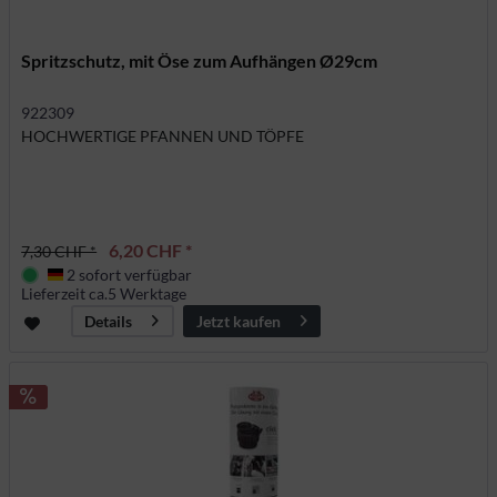
Spritzschutz, mit Öse zum Aufhängen Ø29cm
922309
HOCHWERTIGE PFANNEN UND TÖPFE
6,20 CHF *
7,30 CHF *
2 sofort verfügbar
Deutschland
Lieferzeit ca.5 Werktage
Jetzt kaufen
Details