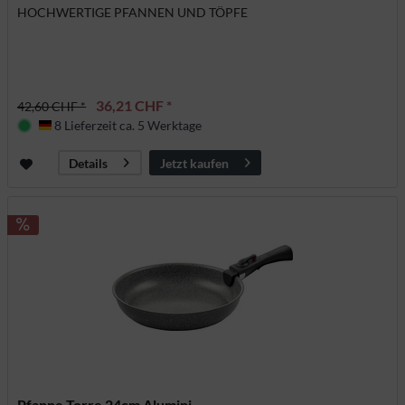
HOCHWERTIGE PFANNEN UND TÖPFE
36,21 CHF *
42,60 CHF *
8 Lieferzeit ca. 5 Werktage
Deutschland
Jetzt kaufen
Details
Pfanne Torre 24cm Alumini