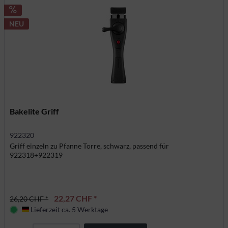
NEU
Bakelite Griff
922320
Griff einzeln zu Pfanne Torre, schwarz, passend für
922318+922319
22,27 CHF *
26,20 CHF *
Lieferzeit ca. 5 Werktage
Deutschland