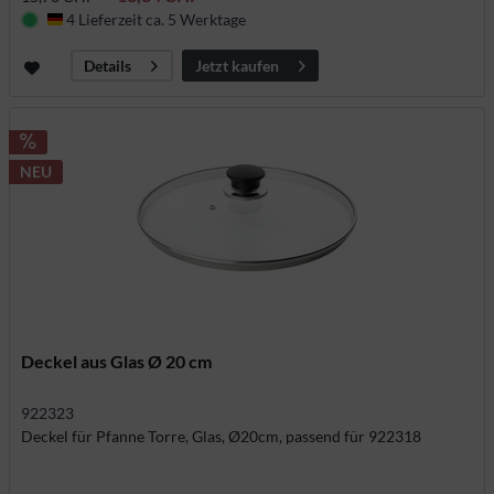
4 Lieferzeit ca. 5 Werktage
Deutschland
Jetzt kaufen
Details
NEU
Deckel aus Glas Ø 20 cm
922323
Deckel für Pfanne Torre, Glas, Ø20cm, passend für 922318