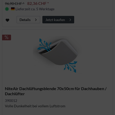
82,36 CHF *
96,90 CHF *
Lieferzeit ca. 5 Werktage
Deutschland
Jetzt kaufen
Details
NiteAir Dachlüftungsblende 70x50cm für Dachhauben /
Dachlüfter
390012
Volle Dunkelheit bei vollem Luftstrom