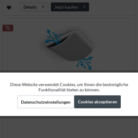
Jetzt kaufen
Details
Diese Website verwendet Cookies, um Ihnen die bestmögliche
Aktiv
Funktionale
NiteAir 50 x 50 - Dachlüftungsblende für Dachhauben /
Funktionalität bieten zu können.
Dachlüfter
Cookies akzeptieren
Datenschutzeinstellungen
Aktiv
Marketing
390011
Volle Dunkelheit bei vollem Luftstrom
Aktiv
Tracking