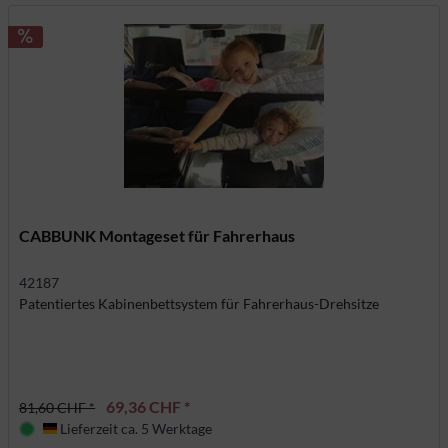
CABBUNK Montageset für Fahrerhaus
42187
Patentiertes Kabinenbettsystem für Fahrerhaus-Drehsitze
69,36 CHF *
81,60 CHF *
Lieferzeit ca. 5 Werktage
Deutschland