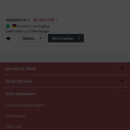
85,00 CHF *
100,00 CHF *
6 sofort verfügbar
Deutschland
Lieferzeit ca.5 Werktage
Jetzt kaufen
Details
Service E-Mail
Shop Service
Informationen
Cookie-Einstellungen
Impressum
Über uns