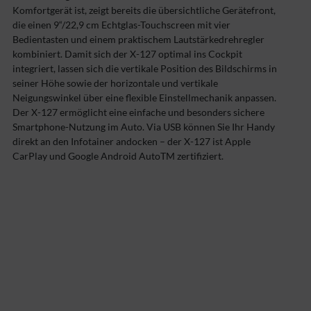
Komfortgerät ist, zeigt bereits die über­­sichtliche Gerätefront,
die einen 9“/22,9 cm Echt­glas-Touch­screen mit vier
Bedientasten und einem praktischem Laut­stärke­dreh­reg­ler
kombiniert. Damit sich der X-127 optimal ins Cockpit
integriert, lassen sich die vertikale Position des Bildschirms in
seiner Höhe sowie der horizontale und vertikale
Neigungswinkel über eine flexible Einstellmechanik anpassen.
Der X-127 ermöglicht eine einfache und besonders sichere
Smartphone-Nutzung im Auto. Via USB können Sie Ihr Handy
direkt an den Infotainer andocken – der X-127 ist Apple
CarPlay und Google Android AutoTM zertifiziert.