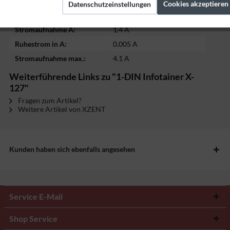
Cookies akzeptieren
Datenschutzeinstellungen
Marketing
Spannung in V:
12 V
Stromaufnahme A:
1.4 A
Tracking
Ruhestrom in A:
0.005 A
Stromaufnahme max.:
4.1 A
Weiterführende Links zu "1-DIN Infotainer X-
127"
Fragen zum Artikel?
Weitere Artikel von XZENT
Kunden haben sich ebenfalls angesehen
Service E-Mail
Shop Service