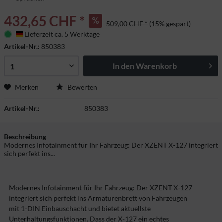
432,65 CHF *
509,00 CHF *
(15% gespart)
Lieferzeit ca. 5 Werktage
Deutschland
Artikel-Nr.:
850383
In den
Warenkorb
Merken
Bewerten
Artikel-Nr.:
850383
Beschreibung
Modernes Infotainment für Ihr Fahrzeug: Der XZENT X-127 integriert
sich perfekt ins...
Modernes Infotainment für Ihr Fahrzeug: Der XZENT X-127
integriert sich perfekt ins Armaturenbrett von Fahrzeugen
mit 1-DIN Einbauschacht und bietet aktuellste
Unterhaltungsfunktionen. Dass der X-127 ein echtes