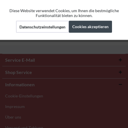
Bewertungen lesen, schreiben und diskutieren...
mehr
Diese Website verwendet Cookies, um Ihnen die bestmögliche
Aktiv
Funktionale
Funktionalität bieten zu können.
Herstellerangaben
Cookies akzeptieren
Datenschutzeinstellungen
Aktiv
Marketing
Aktiv
Tracking
Service E-Mail
Shop Service
Informationen
Cookie-Einstellungen
Impressum
Über uns
Versand und Zahlung