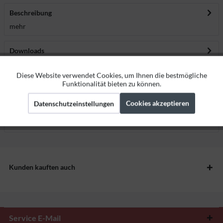
Beschreibung
mehr
Downloads
Diese Website verwendet Cookies, um Ihnen die bestmögliche
Aktiv
Funktionale
Bewertungen
0
Funktionalität bieten zu können.
Bewertungen lesen, schreiben und diskutieren...
mehr
Cookies akzeptieren
Datenschutzeinstellungen
Aktiv
Marketing
Herstellerangaben
Aktiv
Tracking
Kunden kauften auch
Service E-Mail