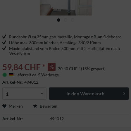
Rundrohr Ø ca.35mm graumetallic, Montage z.B. an Sideboard
Höhe max. 800mm kürzbar, Armlänge 340/210mm
Maximalabstand vom Boden 500mm, mit 2 Halteplatten nach
Vesa-Norm
59,84 CHF *
70,40 CHF *
(15% gespart)
Lieferzeit ca. 5 Werktage
Deutschland
Artikel-Nr.:
494012
In den
Warenkorb
Merken
Bewerten
Artikel-Nr.:
494012