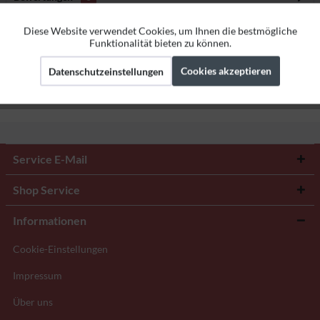
Bewertungen lesen, schreiben und diskutieren...
mehr
Diese Website verwendet Cookies, um Ihnen die bestmögliche
Aktiv
Funktionale
Funktionalität bieten zu können.
Herstellerangaben
Cookies akzeptieren
Datenschutzeinstellungen
Aktiv
Marketing
Aktiv
Tracking
Service E-Mail
Shop Service
Informationen
Cookie-Einstellungen
Impressum
Über uns