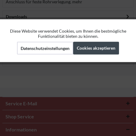
Anschluss für feste Rohrverlegung.
mehr
Downloads
Diese Website verwendet Cookies, um Ihnen die bestmögliche
Aktiv
Funktionale
Bewertungen
0
Funktionalität bieten zu können.
Bewertungen lesen, schreiben und diskutieren...
mehr
Cookies akzeptieren
Datenschutzeinstellungen
Aktiv
Marketing
Herstellerangaben
Aktiv
Tracking
Service E-Mail
Shop Service
Informationen