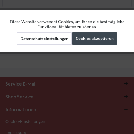
Bewertungen
0
Diese Website verwendet Cookies, um Ihnen die bestmögliche
Aktiv
Funktionale
Bewertungen lesen, schreiben und diskutieren...
mehr
Funktionalität bieten zu können.
Cookies akzeptieren
Herstellerangaben
Datenschutzeinstellungen
Aktiv
Marketing
Aktiv
Tracking
Service E-Mail
Shop Service
Informationen
Cookie-Einstellungen
Impressum