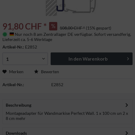
91,80 CHF *
108,00 CHF *
(15% gespart)
Nur noch 8 am Zentrallager DE verfügbar. Sofort versandferig,
Deutschland
Lieferzeit ca. 5-6 Werktage
Artikel-Nr.:
E2852
In den
Warenkorb
Merken
Bewerten
Artikel-Nr.:
E2852
Beschreibung
Montageadapter für Wandmarkise Perfect Wall. 1 x 100 cm un 2 x
8 cm
mehr
Downloads