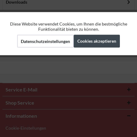
Downloads
Bewertungen
0
Diese Website verwendet Cookies, um Ihnen die bestmögliche
Aktiv
Funktionale
Bewertungen lesen, schreiben und diskutieren...
mehr
Funktionalität bieten zu können.
Cookies akzeptieren
Datenschutzeinstellungen
Aktiv
Marketing
Herstellerangaben
Aktiv
Tracking
Service E-Mail
Shop Service
Informationen
Cookie-Einstellungen