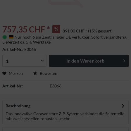
757,35 CHF *
891,00 CHF *
(15% gespart)
Nur noch 6 am Zentrallager DE verfügbar. Sofort versandferig,
Deutschland
Lieferzeit ca. 5-6 Werktage
Artikel-Nr.:
E3066
In den
Warenkorb
Merken
Bewerten
Artikel-Nr.:
E3066
Beschreibung
Das innovative Caravanstore ZIP-System verbindet die Seitenteile
mit zwei speziellen robusten...
mehr