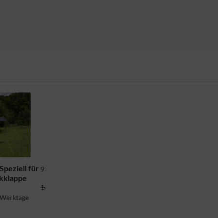
Speziell für
936280
ckklappe
139,40 CHF *
164,00 CHF *
5 Werktage