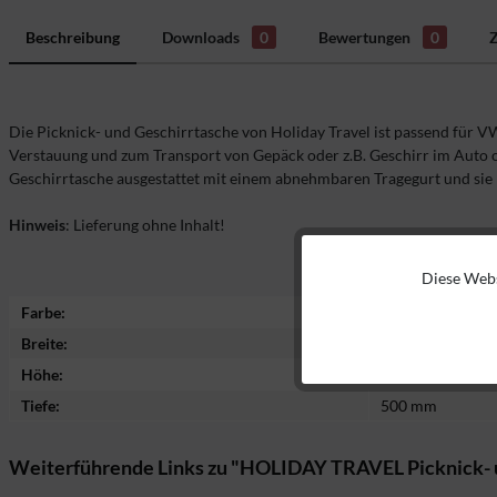
Beschreibung
Downloads
0
Bewertungen
0
Die Picknick- und Geschirrtasche von Holiday Travel ist passend für 
Verstauung und zum Transport von Gepäck oder z.B. Geschirr im Auto o
Geschirrtasche ausgestattet mit einem abnehmbaren Tragegurt und sie 
Hinweis
: Lieferung ohne Inhalt!
Diese Webs
Funktionale
Farbe:
grau-meliert
Breite:
180 mm
Marketing
Höhe:
220 mm
Tiefe:
500 mm
Tracking
Weiterführende Links zu "HOLIDAY TRAVEL Picknick- 