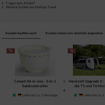
Fragen zum Artikel?
Weitere Artikel von Holiday Travel
Kunden kauften auch
Kunden haben sich ebenfalls angesehen
Camp4 All-in-one - 3-in-1
Heckzelt Upgrade 2 - 
94134
Salatzubereiter
die T5 und T6 He
5,27 CHF *
6,20 CHF *
Lieferzeit ca. 5 Werktage
Lieferzeit ca. 
Deutschland
Deutschland