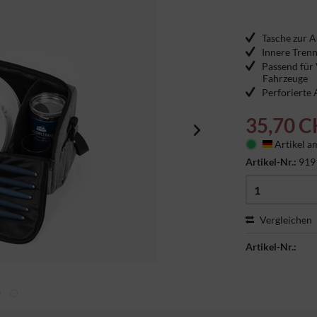
Tasche zur A
Innere Trenn
Passend für 
Fahrzeuge
Perforierte
35,70 C
Artikel am
Deutschl
Artikel-Nr.:
919
Vergleichen
Artikel-Nr.: