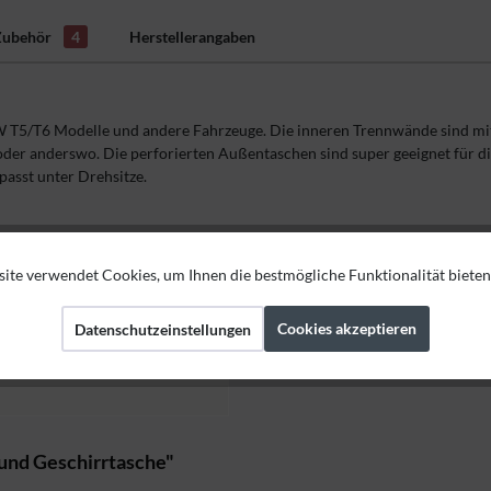
Zubehör
4
Herstellerangaben
VW T5/T6 Modelle und andere Fahrzeuge. Die inneren Trennwände sind mit 
der anderswo. Die perforierten Außentaschen sind super geeignet für di
passt unter Drehsitze.
ite verwendet Cookies, um Ihnen die bestmögliche Funktionalität bieten
Cookies akzeptieren
Datenschutzeinstellungen
und Geschirrtasche"