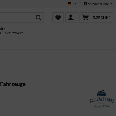
Service/Hilfe
Deutsch
0,00 CHF *
frei
 Einkaufswert *
e Fahrzeuge