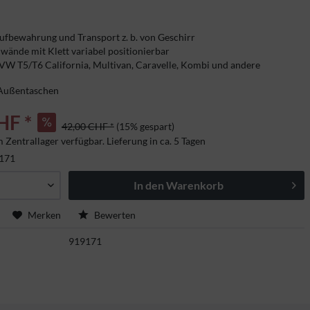
ufbewahrung und Transport z. b. von Geschirr
wände mit Klett variabel positionierbar
VW T5/T6 California, Multivan, Caravelle, Kombi und andere
 Außentaschen
HF *
42,00 CHF *
(15% gespart)
 Zentrallager verfügbar. Lieferung in ca. 5 Tagen
and
171
In den
Warenkorb
Merken
Bewerten
919171