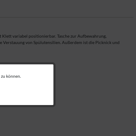
Klett variabel positionierbar. Tasche zur Aufbewahrung,
e Verstauung von Spülutensilien. Außerdem ist die Picknick und
 zu können.
Aktiv
Aktiv
Aktiv