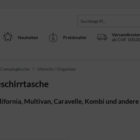
Versandkosten
Neuheiten
Preisknaller
ab CHF 100.00
, Campingküche
Utensilo / Organizer
schirrtasche
ifornia, Multivan, Caravelle, Kombi und ander