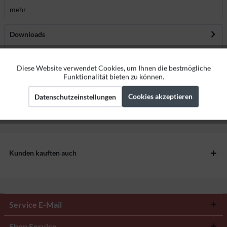
mehr
Downloads
Bewertungen
0
Diese Website verwendet Cookies, um Ihnen die bestmögliche
Aktiv
Funktionale
Funktionalität bieten zu können.
Bewertungen lesen, schreiben und diskutieren...
mehr
Cookies akzeptieren
Datenschutzeinstellungen
Aktiv
Marketing
Herstellerangaben
Aktiv
Tracking
Kunden kauften auch
Service E-Mail
Shop Service