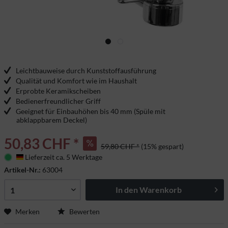
Leichtbauweise durch Kunststoffausführung
Qualität und Komfort wie im Haushalt
Erprobte Keramikscheiben
Bedienerfreundlicher Griff
Geeignet für Einbauhöhen bis 40 mm (Spüle mit
abklappbarem Deckel)
50,83 CHF *
59,80 CHF *
(15% gespart)
Lieferzeit ca. 5 Werktage
Deutschland
Artikel-Nr.:
63004
In den
Warenkorb
Merken
Bewerten