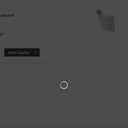
lusskabel
F *
Jetzt kaufen