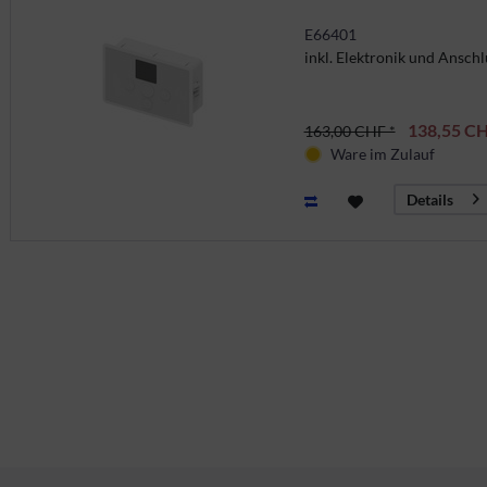
E66401
inkl. Elektronik und Ansch
138,55 CH
163,00 CHF *
Ware im Zulauf
Details