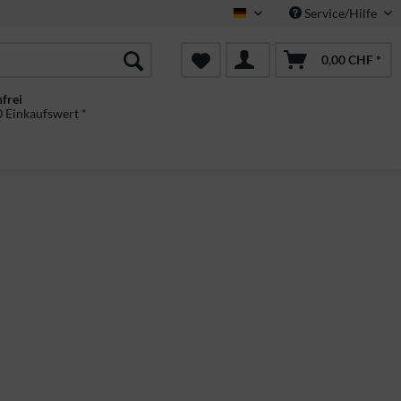
Service/Hilfe
Deutsch
0,00 CHF *
frei
 Einkaufswert *