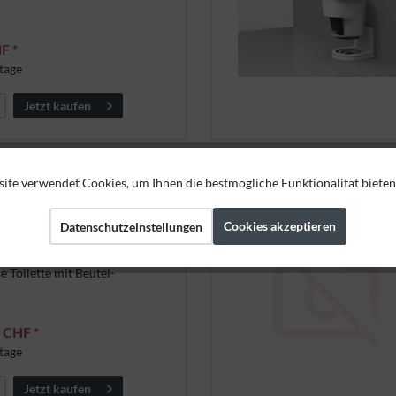
F *
tage
Jetzt kaufen
ite verwendet Cookies, um Ihnen die bestmögliche Funktionalität bieten
 Toilette mit Rundsockel
NEU
Cookies akzeptieren
Datenschutzeinstellungen
e Toilette mit Beutel-
 CHF *
tage
Jetzt kaufen