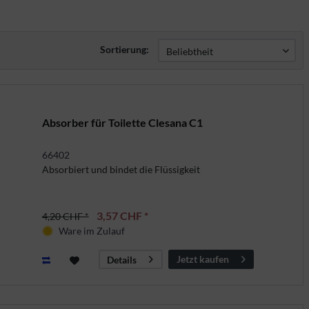
Sortierung:
Absorber für Toilette Clesana C1
66402
Absorbiert und bindet die Flüssigkeit
3,57 CHF *
4,20 CHF *
Ware im Zulauf
Jetzt kaufen
Details