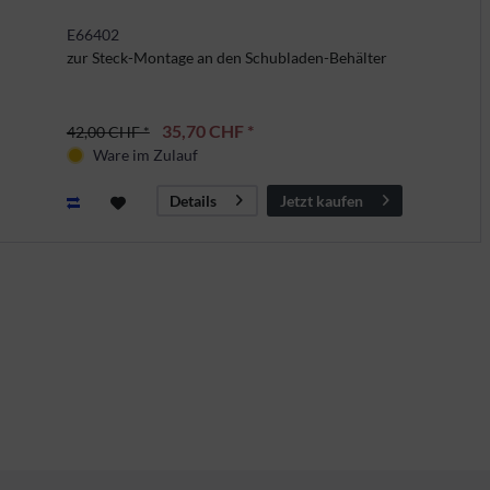
E66402
zur Steck-Montage an den Schubladen-Behälter
35,70 CHF *
42,00 CHF *
Ware im Zulauf
Jetzt kaufen
Details