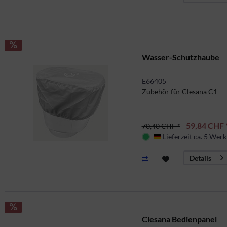
Wasser-Schutzhaube
E66405
Zubehör für Clesana C1
59,84 CHF 
70,40 CHF *
Lieferzeit ca. 5 Werk
Deutschland
Details
Clesana Bedienpanel