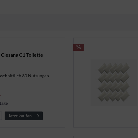
 Clesana C1 Toilette
hschnittlich 80 Nutzungen
*
tage
Jetzt kaufen