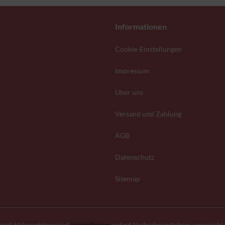
Informationen
Cookie-Einstellungen
Impressum
Über uns
Versand und Zahlung
AGB
Datenschutz
Sitemap
gesetzl. Mehrwertsteuer zzgl.
Versandkosten
und ggf. Nachnahmegebühren, wenn nicht 