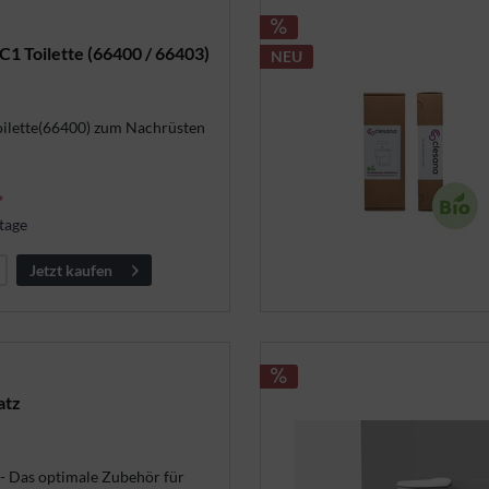
C1 Toilette (66400 / 66403)
NEU
oilette(66400) zum Nachrüsten
*
tage
Jetzt kaufen
atz
 - Das optimale Zubehör für