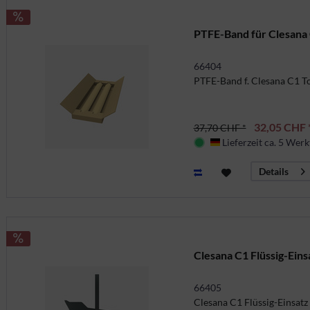
PTFE-Band für Clesana 
66404
PTFE-Band f. Clesana C1 T
32,05 CHF 
37,70 CHF *
Lieferzeit ca. 5 Werk
Deutschland
Details
Clesana C1 Flüssig-Eins
66405
Clesana C1 Flüssig-Einsatz