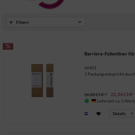
Filtern
Barriere-Folienliner für
66401
1 Packung entspricht durc
22,34 CHF 
26,30 CHF *
Lieferzeit ca. 5 Werk
Deutschland
Details