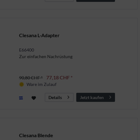
Clesana L-Adapter
E66400
Zur einfachen Nachrüstung
77,18 CHF *
90,80 CHF *
Ware im Zulauf
Jetzt kaufen
Details
Clesana Blende