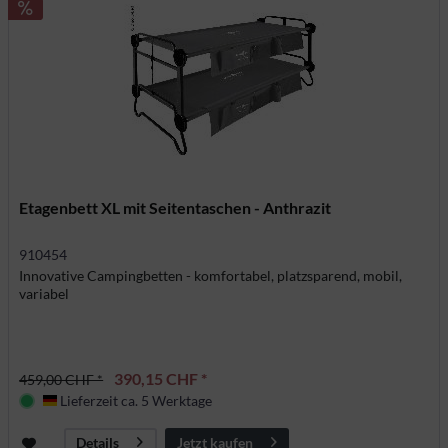
Etagenbett XL mit Seitentaschen - Anthrazit
910454
Innovative Campingbetten - komfortabel, platzsparend, mobil,
variabel
390,15 CHF *
459,00 CHF *
Lieferzeit ca. 5 Werktage
Deutschland
Jetzt kaufen
Details