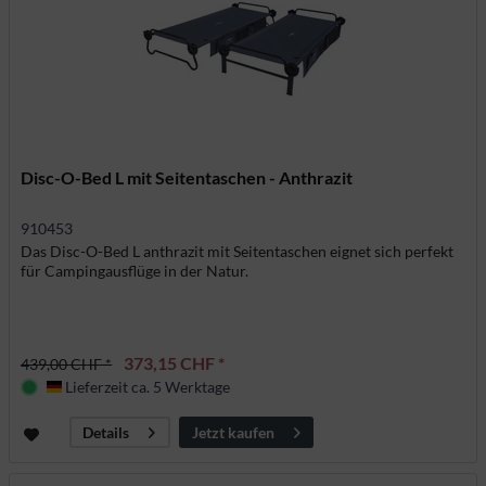
Disc-O-Bed L mit Seitentaschen - Anthrazit
910453
Das Disc-O-Bed L anthrazit mit Seitentaschen eignet sich perfekt
für Campingausflüge in der Natur.
373,15 CHF *
439,00 CHF *
Lieferzeit ca. 5 Werktage
Deutschland
Jetzt kaufen
Details