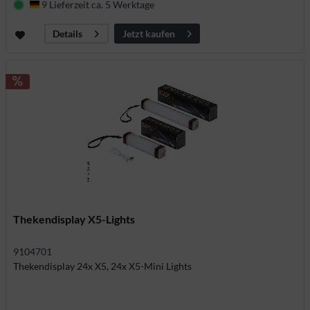
9 Lieferzeit ca. 5 Werktage
Deutschland
Jetzt kaufen
Details
Thekendisplay X5-Lights
9104701
Thekendisplay 24x X5, 24x X5-Mini Lights