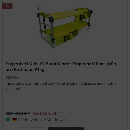
Etagenbett Kids-O-Bunk Kinder Etagenbett lime-grün,
pro Bett max. 91kg
910455
Innovative Campingbetten - komfortabel, platzsparend, mobil,
variabel
260,10 CHF *
306,00 CHF *
7 Lieferzeit ca. 5 Werktage
Deutschland