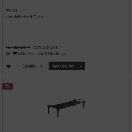
99331
Hundebett mit Dach
129,20 CHF *
152,00 CHF *
6 Lieferzeit ca. 5 Werktage
Deutschland
Jetzt kaufen
Details