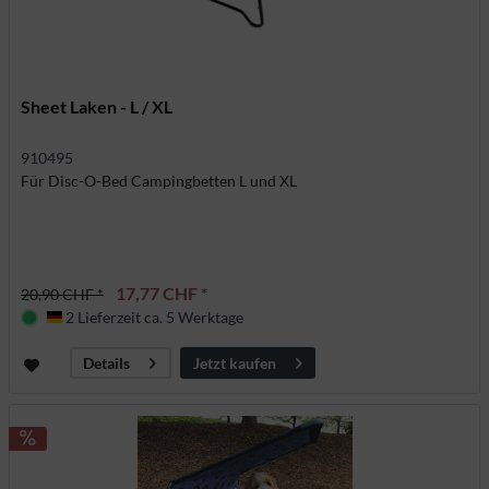
Sheet Laken - L / XL
910495
Für Disc-O-Bed Campingbetten L und XL
17,77 CHF *
20,90 CHF *
2 Lieferzeit ca. 5 Werktage
Deutschland
Jetzt kaufen
Details