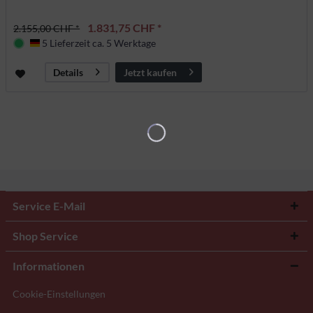
1.831,75 CHF *
2.155,00 CHF *
5 Lieferzeit ca. 5 Werktage
Deutschland
Jetzt kaufen
Details
Service E-Mail
Shop Service
Informationen
Cookie-Einstellungen