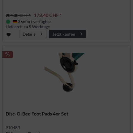
173,40 CHF *
204,00 CHF *
3 sofort verfügbar
Deutschland
Lieferzeit ca.5 Werktage
Jetzt kaufen
Details
Disc-O-Bed Foot Pads 4er Set
910483