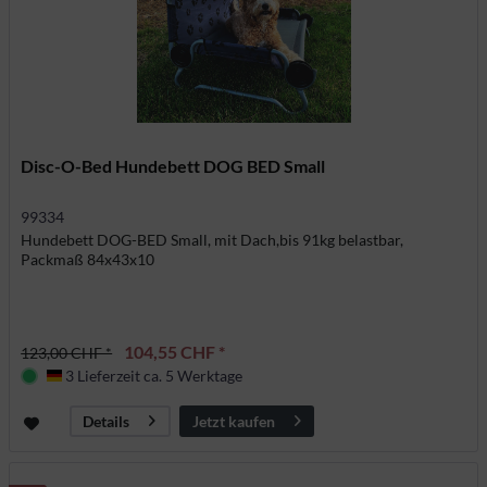
Disc-O-Bed Hundebett DOG BED Small
99334
Hundebett DOG-BED Small, mit Dach,bis 91kg belastbar,
Packmaß 84x43x10
104,55 CHF *
123,00 CHF *
3 Lieferzeit ca. 5 Werktage
Deutschland
Jetzt kaufen
Details