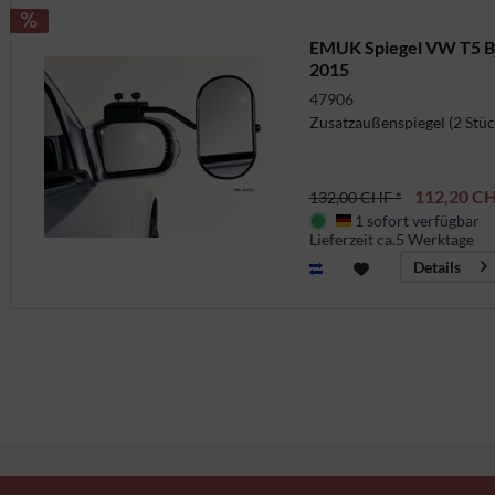
EMUK Spiegel VW T5 Bj
2015
47906
Zusatzaußenspiegel (2 Stüc
112,20 CH
132,00 CHF *
1 sofort verfügbar
Deutschland
Lieferzeit ca.5 Werktage
Details