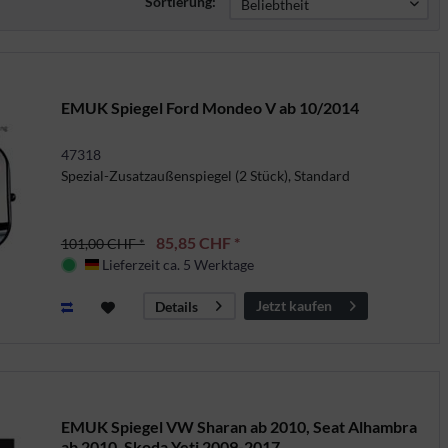
Sortierung:
EMUK Spiegel Ford Mondeo V ab 10/2014
47318
Spezial-Zusatzaußenspiegel (2 Stück), Standard
85,85 CHF *
101,00 CHF *
Lieferzeit ca. 5 Werktage
Deutschland
Jetzt kaufen
Details
EMUK Spiegel VW Sharan ab 2010, Seat Alhambra
ab 2010, Skoda Yeti 2009-2017