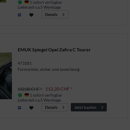
1 sofort verfügbar
Deutschland
Lieferzeit ca.5 Werktage
Details
EMUK Spiegel Opel Zafira C Tourer
473281
Formschön, sicher und zuverlässig
112,20 CHF *
132,00 CHF *
1 sofort verfügbar
Deutschland
Lieferzeit ca.5 Werktage
Jetzt kaufen
Details