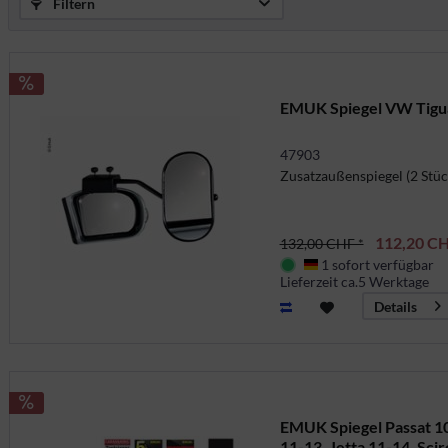
Filtern
EMUK Spiegel VW Tigu
47903
Zusatzaußenspiegel (2 Stüc
112,20 CH
132,00 CHF *
1 sofort verfügbar
Deutschland
Lieferzeit ca.5 Werktage
Details
EMUK Spiegel Passat 10
11-13, Jetta 11-14, Sci