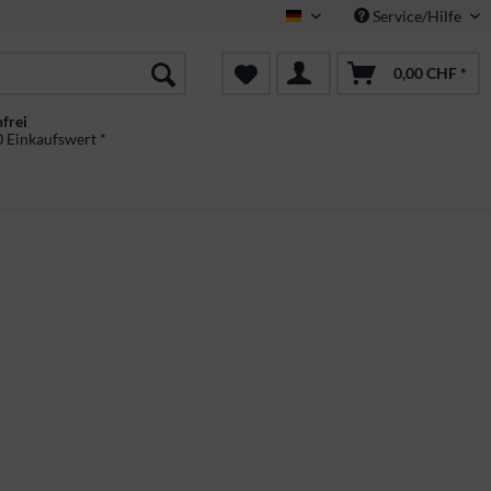
Service/Hilfe
Deutsch
0,00 CHF *
frei
 Einkaufswert *