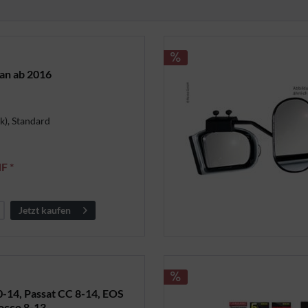
an ab 2016
k), Standard
F *
Jetzt kaufen
-14, Passat CC 8-14, EOS
rocco 8-13