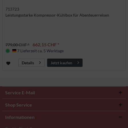
713723
Leistungsstarke Kompressor-Kühlbox für Abenteuerreisen
662,15 CHF *
779,00 CHF *
7 Lieferzeit ca. 5 Werktage
Deutschland
Jetzt kaufen
Details
Service E-Mail
Shop Service
Informationen