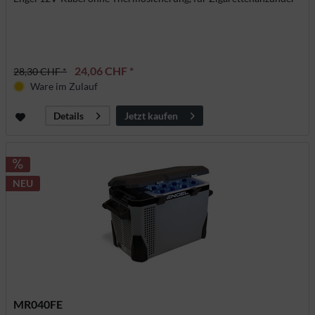
24,06 CHF *
28,30 CHF *
Ware im Zulauf
Jetzt kaufen
Details
NEU
MR040FE