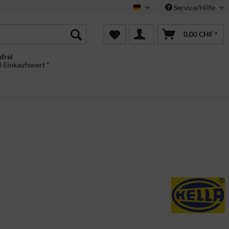
Service/Hilfe
Deutsch
0,00 CHF *
frei
 Einkaufswert *