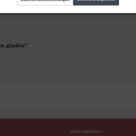
erstellerangaben
e, glasklar"
Informationen