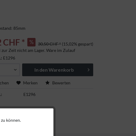
bstand: 85mm
2 CHF *
30,50 CHF *
(15,02% gespart)
l zur Zeit nicht am Lager. Ware im Zulauf
.:
E1296
In den
Warenkorb
ichen
Merken
Bewerten
.:
E1296
 zu können.
Aktiv