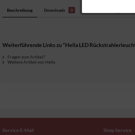
Marketing
Beschreibung
Downloads
0
Bewertungen
0
H
Tracking
Weiterführende Links zu "Hella LED Rückstrahlerleucht
Fragen zum Artikel?
Weitere Artikel von Hella
Service E-Mail
Shop Service