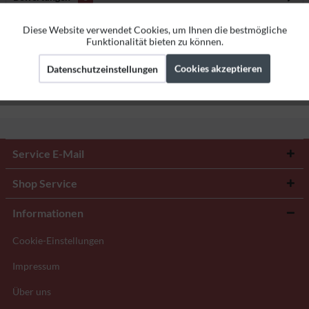
Bewertungen lesen, schreiben und diskutieren...
mehr
Diese Website verwendet Cookies, um Ihnen die bestmögliche
Aktiv
Funktionale
Funktionalität bieten zu können.
Herstellerangaben
Cookies akzeptieren
Datenschutzeinstellungen
Aktiv
Marketing
Aktiv
Tracking
Service E-Mail
Shop Service
Informationen
Cookie-Einstellungen
Impressum
Über uns