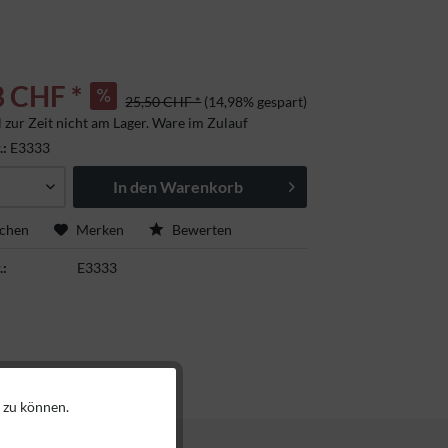
8 CHF *
25,50 CHF *
(14,98% gespart)
l zur Zeit nicht am Lager. Ware im Zulauf
.:
E3333
In den
Warenkorb
ichen
Merken
Bewerten
.:
E3333
 zu können.
Aktiv