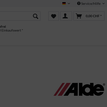
Service/Hilfe
Deutsch
0,00 CHF *
frei
 Einkaufswert *