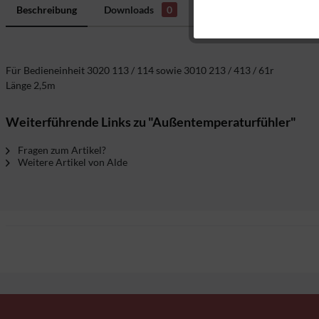
Beschreibung
Downloads
0
Bewertungen
0
H
Marketing
Tracking
Für Bedieneinheit 3020 113 / 114 sowie 3010 213 / 413 / 61r
Länge 2,5m
Weiterführende Links zu "Außentemperaturfühler"
Fragen zum Artikel?
Weitere Artikel von Alde