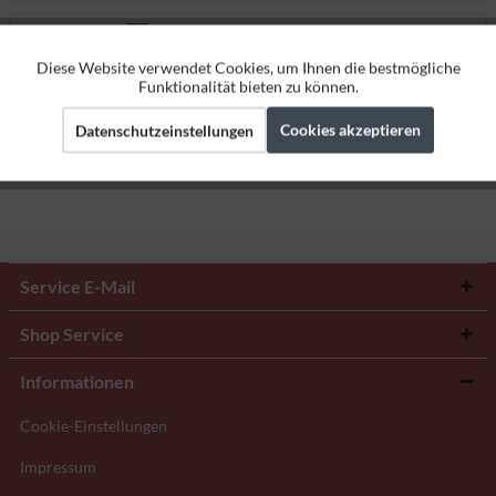
Bewertungen
0
Bewertungen lesen, schreiben und diskutieren...
mehr
Diese Website verwendet Cookies, um Ihnen die bestmögliche
Aktiv
Funktionale
Funktionalität bieten zu können.
Herstellerangaben
Cookies akzeptieren
Datenschutzeinstellungen
Aktiv
Marketing
Aktiv
Tracking
Service E-Mail
Shop Service
Informationen
Cookie-Einstellungen
Impressum