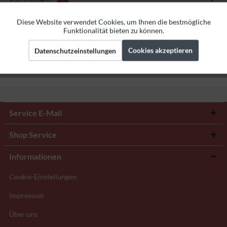
Bewertungen lesen, schreiben und diskutieren...
mehr
Diese Website verwendet Cookies, um Ihnen die bestmögliche
Aktiv
Funktionale
Funktionalität bieten zu können.
Herstellerangaben
Cookies akzeptieren
Datenschutzeinstellungen
Aktiv
Marketing
Aktiv
Tracking
Service E-Mail
Shop Service
Informationen
Cookie-Einstellungen
Impressum
Über uns