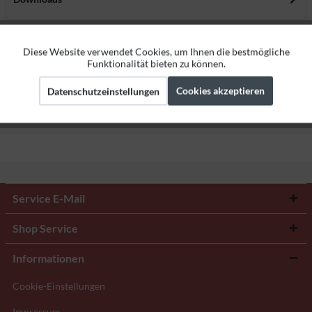
Bewertungen
0
Diese Website verwendet Cookies, um Ihnen die bestmögliche
Aktiv
Funktionale
Bewertungen lesen, schreiben und diskutieren...
mehr
Funktionalität bieten zu können.
Cookies akzeptieren
Datenschutzeinstellungen
Herstellerangaben
Aktiv
Marketing
Aktiv
Tracking
Service E-Mail
Shop Service
Informationen
Cookie-Einstellungen
Impressum