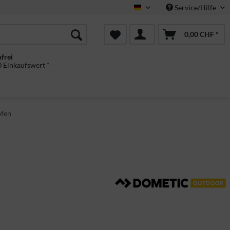
Service/Hilfe
Deutsch
0,00 CHF *
frei
 Einkaufswert *
ofen