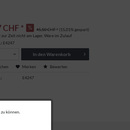
7 CHF *
45,50 CHF *
(15,01% gespart)
l zur Zeit nicht am Lager. Ware im Zulauf
.:
E4247
In den
Warenkorb
ichen
Merken
Bewerten
.:
E4247
 zu können.
Aktiv
Aktiv