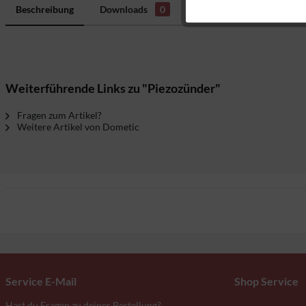
Beschreibung
Downloads
0
Bewertungen
0
H
Tracking
Weiterführende Links zu "Piezozünder"
Fragen zum Artikel?
Weitere Artikel von Dometic
Service E-Mail
Shop Service
Hast du Fragen zu deiner Bestellung?