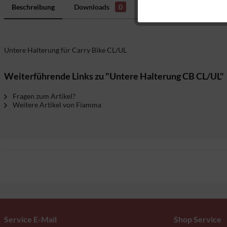
Marketing
Beschreibung
Downloads
0
Bewertungen
0
H
Tracking
Untere Halterung für Carry Bike CL/UL
Weiterführende Links zu "Untere Halterung CB CL/UL"
Fragen zum Artikel?
Weitere Artikel von Fiamma
Service E-Mail
Shop Service