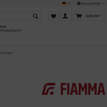
Service/Hilfe
Deutsch
0,00 CHF *
frei
 Einkaufswert *
adträger