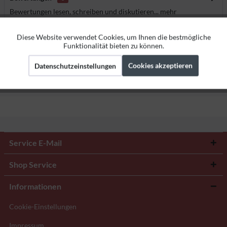
Bewertungen lesen, schreiben und diskutieren...
mehr
Ersatzteile
Diese Website verwendet Cookies, um Ihnen die bestmögliche
Aktiv
Funktionale
Funktionalität bieten zu können.
Cookies akzeptieren
Datenschutzeinstellungen
Herstellerangaben
Aktiv
Marketing
Aktiv
Tracking
Service E-Mail
Shop Service
Informationen
Cookie-Einstellungen
Impressum