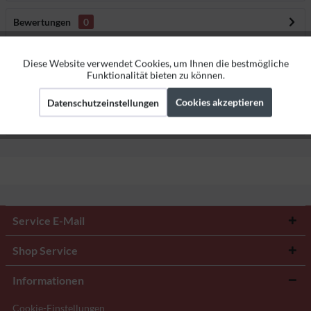
Bewertungen
0
Bewertungen lesen, schreiben und diskutieren...
mehr
Diese Website verwendet Cookies, um Ihnen die bestmögliche
Aktiv
Funktionale
Ersatzteile
Funktionalität bieten zu können.
Cookies akzeptieren
Datenschutzeinstellungen
Aktiv
Marketing
Herstellerangaben
Aktiv
Tracking
Service E-Mail
Shop Service
Informationen
Cookie-Einstellungen