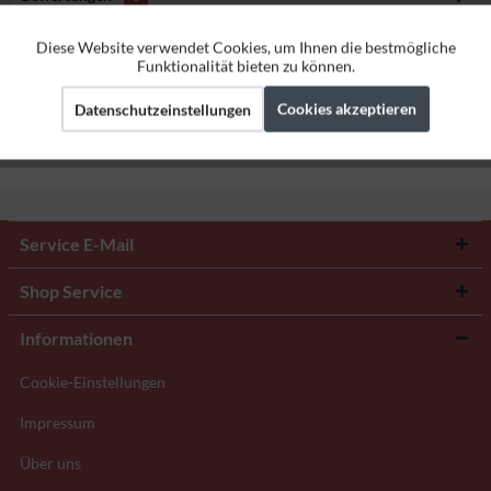
Bewertungen lesen, schreiben und diskutieren...
mehr
Diese Website verwendet Cookies, um Ihnen die bestmögliche
Aktiv
Funktionale
Funktionalität bieten zu können.
Herstellerangaben
Cookies akzeptieren
Datenschutzeinstellungen
Aktiv
Marketing
Aktiv
Tracking
Service E-Mail
Shop Service
Informationen
Cookie-Einstellungen
Impressum
Über uns