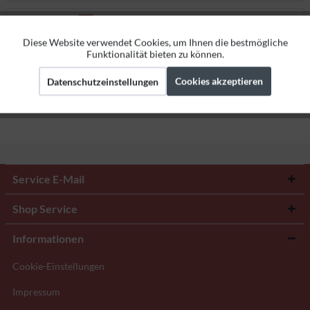
Bewertungen
0
Bewertungen lesen, schreiben und diskutieren...
mehr
Diese Website verwendet Cookies, um Ihnen die bestmögliche
Aktiv
Funktionale
Funktionalität bieten zu können.
Herstellerangaben
Cookies akzeptieren
Datenschutzeinstellungen
Aktiv
Marketing
Aktiv
Tracking
Service E-Mail
Shop Service
Informationen
Cookie-Einstellungen
Impressum