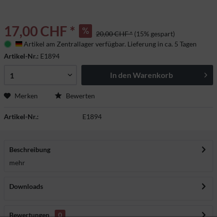
17,00 CHF *
20,00 CHF *
(15% gespart)
Artikel am Zentrallager verfügbar. Lieferung in ca. 5 Tagen
Deutschland
Artikel-Nr.:
E1894
In den
Warenkorb
Merken
Bewerten
Artikel-Nr.:
E1894
Beschreibung
mehr
Downloads
Bewertungen
0