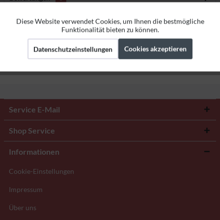
Bewertungen lesen, schreiben und diskutieren...
mehr
Diese Website verwendet Cookies, um Ihnen die bestmögliche
Aktiv
Funktionale
Funktionalität bieten zu können.
Herstellerangaben
Cookies akzeptieren
Datenschutzeinstellungen
Aktiv
Marketing
Aktiv
Tracking
Service E-Mail
Shop Service
Informationen
Cookie-Einstellungen
Impressum
Über uns