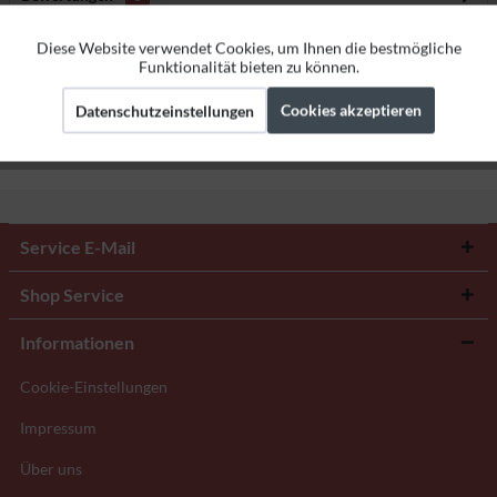
Bewertungen lesen, schreiben und diskutieren...
mehr
Diese Website verwendet Cookies, um Ihnen die bestmögliche
Aktiv
Funktionale
Funktionalität bieten zu können.
Herstellerangaben
Cookies akzeptieren
Datenschutzeinstellungen
Aktiv
Marketing
Aktiv
Tracking
Service E-Mail
Shop Service
Informationen
Cookie-Einstellungen
Impressum
Über uns