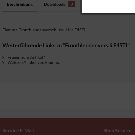
Marketing
Beschreibung
Downloads
0
Bewertungen
0
H
Tracking
Fiamma Frontblendenverschluss li für F45TI
Weiterführende Links zu "Frontblendenvers.li F45TI"
Fragen zum Artikel?
Weitere Artikel von Fiamma
Service E-Mail
Shop Service