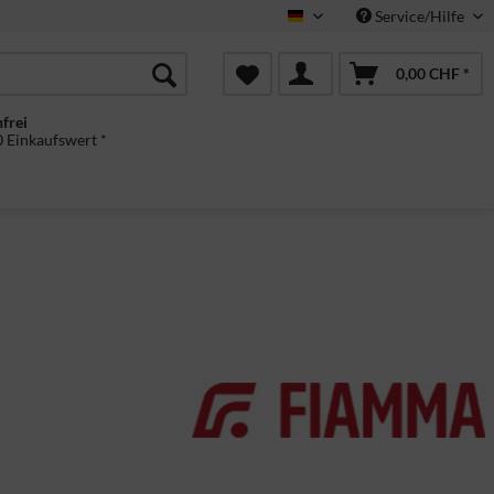
Service/Hilfe
Deutsch
0,00 CHF *
frei
 Einkaufswert *