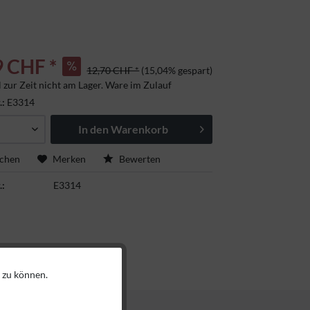
9 CHF *
12,70 CHF *
(15,04% gespart)
l zur Zeit nicht am Lager. Ware im Zulauf
.:
E3314
In den
Warenkorb
ichen
Merken
Bewerten
.:
E3314
 zu können.
Aktiv