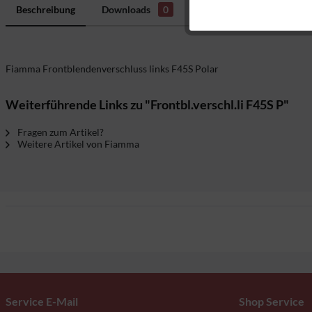
Marketing
Beschreibung
Downloads
0
Bewertungen
0
H
Tracking
Fiamma Frontblendenverschluss links F45S Polar
Weiterführende Links zu "Frontbl.verschl.li F45S P"
Fragen zum Artikel?
Weitere Artikel von Fiamma
Service E-Mail
Shop Service