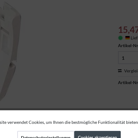
15,4
Lief
Deu
Artikel-Nr
Vergle
Artikel-Nr
ite verwendet Cookies, um Ihnen die bestmögliche Funktionalität bieten
Cookies akzeptieren
Datenschutzeinstellungen