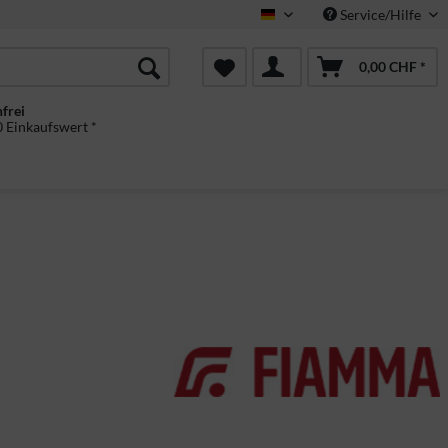
Service/Hilfe
Deutsch
0,00 CHF *
frei
 Einkaufswert *