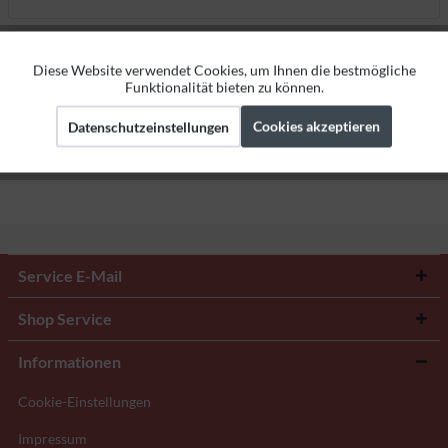
Bewertungen
0
Diese Website verwendet Cookies, um Ihnen die bestmögliche
Aktiv
Funktionale
Bewertungen lesen, schreiben und diskutieren...
mehr
Funktionalität bieten zu können.
Herstellerangaben
Cookies akzeptieren
Datenschutzeinstellungen
Aktiv
Marketing
Aktiv
Tracking
Service E-Mail
Shop Service
Informationen
Cookie-Einstellungen
Impressum