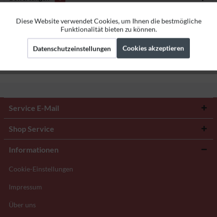
Bewertungen lesen, schreiben und diskutieren...
mehr
Diese Website verwendet Cookies, um Ihnen die bestmögliche
Aktiv
Funktionale
Funktionalität bieten zu können.
Herstellerangaben
Cookies akzeptieren
Datenschutzeinstellungen
Aktiv
Marketing
Aktiv
Tracking
Service E-Mail
Shop Service
Informationen
Cookie-Einstellungen
Impressum
Über uns