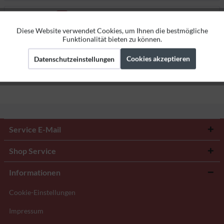
Bewertungen
0
Bewertungen lesen, schreiben und diskutieren...
mehr
Diese Website verwendet Cookies, um Ihnen die bestmögliche
Aktiv
Funktionale
Funktionalität bieten zu können.
Herstellerangaben
Cookies akzeptieren
Datenschutzeinstellungen
Aktiv
Marketing
Aktiv
Tracking
Service E-Mail
Shop Service
Informationen
Cookie-Einstellungen
Impressum