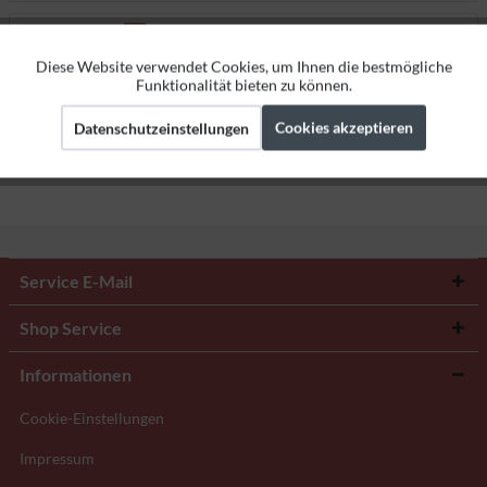
Bewertungen
0
Bewertungen lesen, schreiben und diskutieren...
mehr
Diese Website verwendet Cookies, um Ihnen die bestmögliche
Aktiv
Funktionale
Funktionalität bieten zu können.
Herstellerangaben
Cookies akzeptieren
Datenschutzeinstellungen
Aktiv
Marketing
Aktiv
Tracking
Service E-Mail
Shop Service
Informationen
Cookie-Einstellungen
Impressum