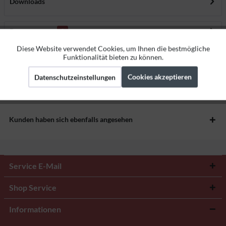
Downloads
Bewertungen
0
Bewertungen lesen, schreiben und diskutieren...
mehr
Diese Website verwendet Cookies, um Ihnen die bestmögliche
Aktiv
Funktionale
Funktionalität bieten zu können.
Herstellerangaben
Cookies akzeptieren
Datenschutzeinstellungen
Aktiv
Marketing
Aktiv
Tracking
Kunden haben sich ebenfalls angesehen
Service E-Mail
Shop Service
Informationen