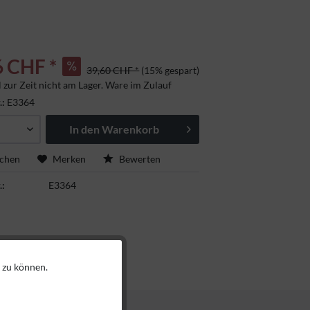
6 CHF *
39,60 CHF *
(15% gespart)
l zur Zeit nicht am Lager. Ware im Zulauf
.:
E3364
In den
Warenkorb
ichen
Merken
Bewerten
.:
E3364
 zu können.
Aktiv
Aktiv