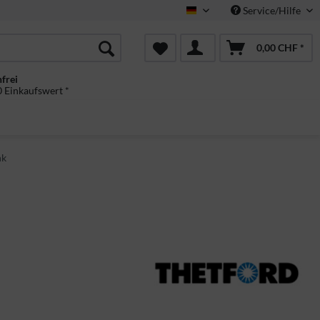
Service/Hilfe
Deutsch
0,00 CHF *
frei
 Einkaufswert *
nk