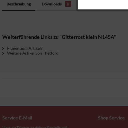
Beschreibung
Downloads
0
Bewertungen
0
H
Tracking
Weiterführende Links zu "Gitterrost klein N145A"
Fragen zum Artikel?
Weitere Artikel von Thetford
Service E-Mail
Shop Service
Hast du Fragen zu deiner Bestellung?