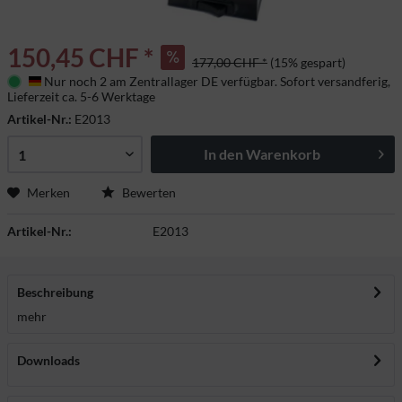
150,45 CHF *
177,00 CHF *
(15% gespart)
Nur noch 2 am Zentrallager DE verfügbar. Sofort versandferig,
Deutschland
Lieferzeit ca. 5-6 Werktage
Artikel-Nr.:
E2013
In den
Warenkorb
Merken
Bewerten
Artikel-Nr.:
E2013
Beschreibung
mehr
Downloads