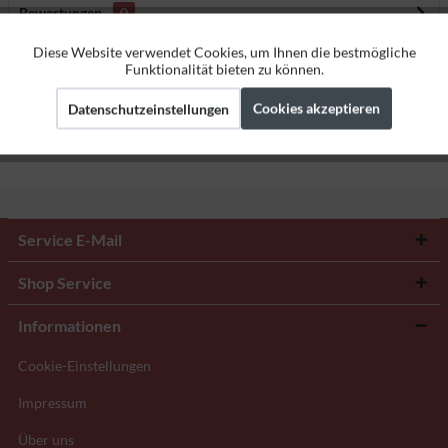
Bewertungen
0
Bewertungen lesen, schreiben und diskutieren...
mehr
Diese Website verwendet Cookies, um Ihnen die bestmögliche
Aktiv
Funktionale
Funktionalität bieten zu können.
Herstellerangaben
Cookies akzeptieren
Datenschutzeinstellungen
Aktiv
Marketing
Aktiv
Tracking
Service E-Mail
Shop Service
Informationen
Cookie-Einstellungen
Impressum
Über uns