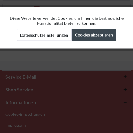
Bewertungen
0
Bewertungen lesen, schreiben und diskutieren...
mehr
Diese Website verwendet Cookies, um Ihnen die bestmögliche
Aktiv
Funktionale
Funktionalität bieten zu können.
Herstellerangaben
Cookies akzeptieren
Datenschutzeinstellungen
Aktiv
Marketing
Aktiv
Tracking
Service E-Mail
Shop Service
Informationen
Cookie-Einstellungen
Impressum