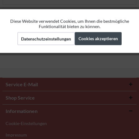
Bewertungen
0
Diese Website verwendet Cookies, um Ihnen die bestmögliche
Aktiv
Funktionale
Bewertungen lesen, schreiben und diskutieren...
mehr
Funktionalität bieten zu können.
Herstellerangaben
Cookies akzeptieren
Datenschutzeinstellungen
Aktiv
Marketing
Aktiv
Tracking
Service E-Mail
Shop Service
Informationen
Cookie-Einstellungen
Impressum