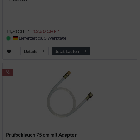
12,50 CHF *
14,70 CHF *
Lieferzeit ca. 5 Werktage
Deutschland
Jetzt kaufen
Details
Prüfschlauch 75 cm mit Adapter