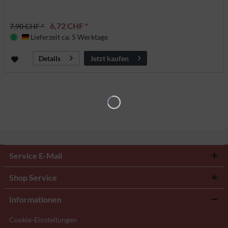
6,72 CHF *
7,90 CHF *
Lieferzeit ca. 5 Werktage
Deutschland
Jetzt kaufen
Details
Service E-Mail
Shop Service
Informationen
Cookie-Einstellungen