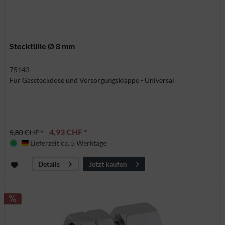
Stecktülle Ø 8 mm
75143
Für Gassteckdose und Versorgungsklappe - Universal
4,93 CHF *
5,80 CHF *
Lieferzeit ca. 5 Werktage
Deutschland
Jetzt kaufen
Details