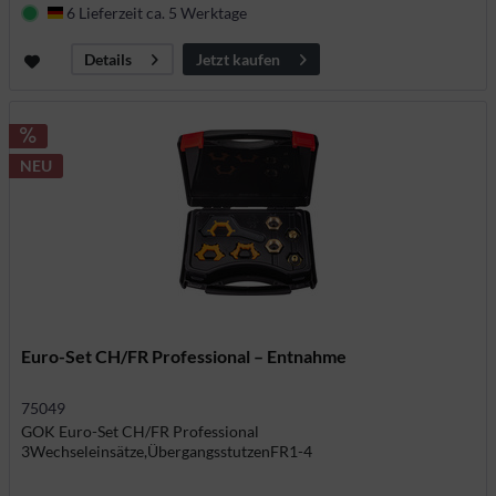
6 Lieferzeit ca. 5 Werktage
Deutschland
Jetzt kaufen
Details
NEU
Euro-Set CH/FR Professional – Entnahme
75049
GOK Euro-Set CH/FR Professional
3Wechseleinsätze,ÜbergangsstutzenFR1-4