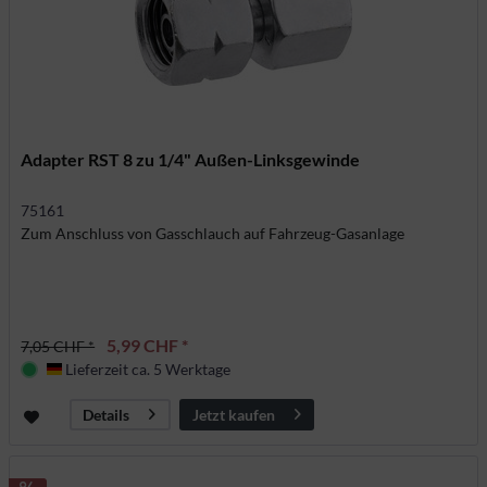
Adapter RST 8 zu 1/4" Außen-Linksgewinde
75161
Zum Anschluss von Gasschlauch auf Fahrzeug-Gasanlage
5,99 CHF *
7,05 CHF *
Lieferzeit ca. 5 Werktage
Deutschland
Jetzt kaufen
Details