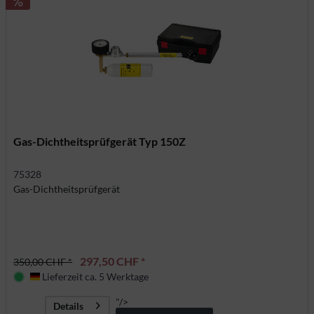
Gas-Dichtheitsprüfgerät Typ 150Z
75328
Gas-Dichtheitsprüfgerät
297,50 CHF *
350,00 CHF *
Lieferzeit ca. 5 Werktage
Deutschland
"/>
Details