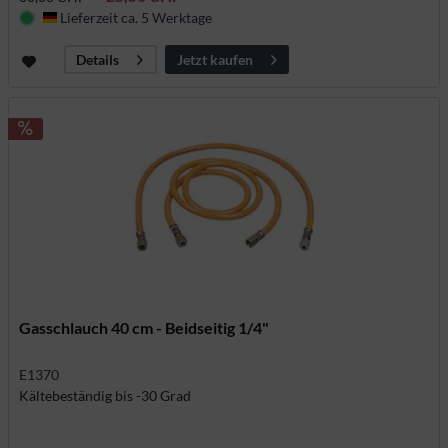
Lieferzeit ca. 5 Werktage
Deutschland
Jetzt kaufen
Details
Gasschlauch 40 cm - Beidseitig 1/4"
E1370
Kältebeständig bis -30 Grad