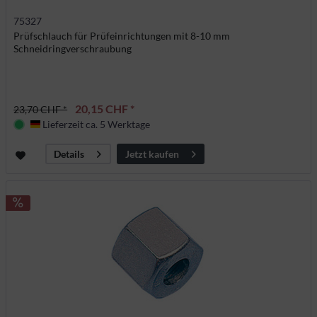
75327
Prüfschlauch für Prüfeinrichtungen mit 8-10 mm
Schneidringverschraubung
20,15 CHF *
23,70 CHF *
Lieferzeit ca. 5 Werktage
Deutschland
Jetzt kaufen
Details