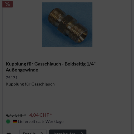
Kupplung für Gasschlauch - Beidseitig 1/4"
Außengewinde
75171
Kupplung für Gasschlauch
4,04 CHF *
4,75 CHF *
Lieferzeit ca. 5 Werktage
Deutschland
Jetzt kaufen
Details