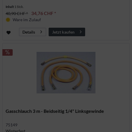
Inhalt
1 Stck.
34,76 CHF *
40,90 CHF *
Ware im Zulauf
Jetzt kaufen
Details
Gasschlauch 3 m - Beidseitig 1/4" Linksgewinde
75149
Winterfest