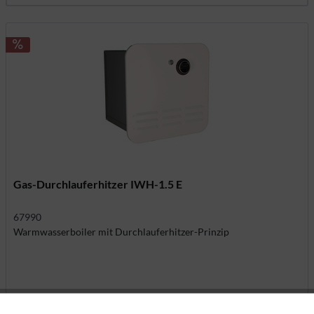
Gas-Durchlauferhitzer IWH-1.5 E
67990
Warmwasserboiler mit Durchlauferhitzer-Prinzip
590,75 CHF *
695,00 CHF *