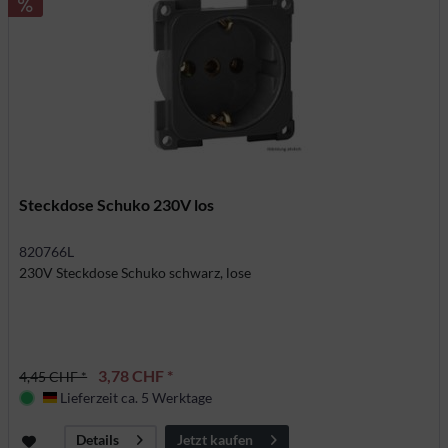
Steckdose Schuko 230V los
820766L
230V Steckdose Schuko schwarz, lose
3,78 CHF *
4,45 CHF *
Lieferzeit ca. 5 Werktage
Deutschland
Jetzt kaufen
Details