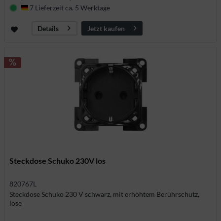
7 Lieferzeit ca. 5 Werktage
Deutschland
Jetzt kaufen
Details
Steckdose Schuko 230V los
820767L
Steckdose Schuko 230 V schwarz, mit erhöhtem Berührschutz,
lose