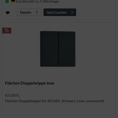
6 Lieferzeit ca. 5 Werktage
Deutschland
Jetzt kaufen
Details
Flächen Doppelwippe lose
821687L
Flächen Doppelwippe für 821685. Schwarz. Lose, unverpackt