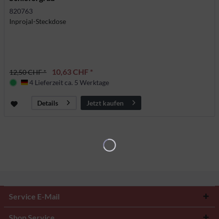
820763
Inprojal-Steckdose
10,63 CHF *
12,50 CHF *
4 Lieferzeit ca. 5 Werktage
Deutschland
Jetzt kaufen
Details
Service E-Mail
Shop Service