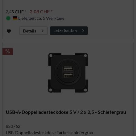
2,08 CHF *
2,45 CHF *
Lieferzeit ca. 5 Werktage
Deutschland
Jetzt kaufen
Details
USB-A-Doppelladesteckdose 5 V / 2 x 2,5 - Schiefergrau
820762
USB-Doppelladesteckdose Farbe: schiefergrau