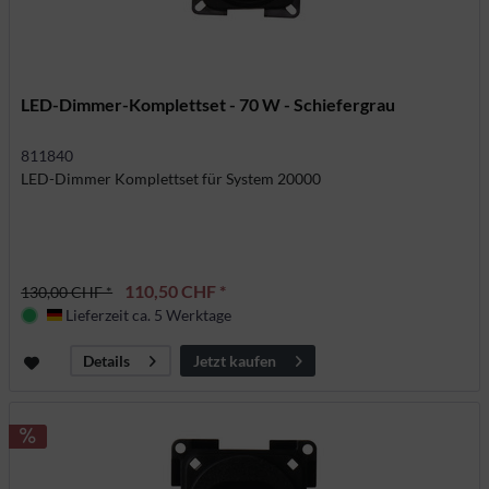
LED-Dimmer-Komplettset - 70 W - Schiefergrau
811840
LED-Dimmer Komplettset für System 20000
110,50 CHF *
130,00 CHF *
Lieferzeit ca. 5 Werktage
Deutschland
Jetzt kaufen
Details