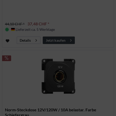
37,48 CHF *
44,10 CHF *
Lieferzeit ca. 5 Werktage
Deutschland
Jetzt kaufen
Details
Norm-Steckdose 12V/120W / 10A belastar. Farbe
Schiefergrau