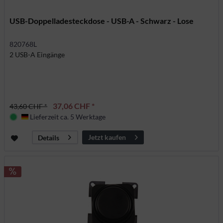
USB-Doppelladesteckdose - USB-A - Schwarz - Lose
820768L
2 USB-A Eingänge
37,06 CHF *
43,60 CHF *
Lieferzeit ca. 5 Werktage
Deutschland
Jetzt kaufen
Details