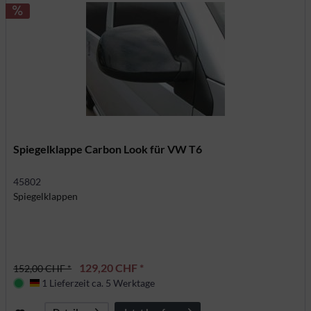
Spiegelklappe Carbon Look für VW T6
45802
Spiegelklappen
129,20 CHF *
152,00 CHF *
1 Lieferzeit ca. 5 Werktage
Deutschland