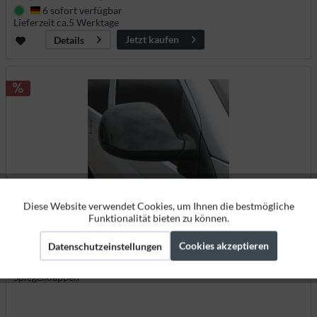
6 sofort verfügbar
Deutschland
Lieferzeit ca.5 Werktage
Jetzt kaufen
Details
Diese Website verwendet Cookies, um Ihnen die bestmögliche
Aktiv
Funktionale
Funktionalität bieten zu können.
Spiegelklappe Carbon Look für VW T5
Cookies akzeptieren
Datenschutzeinstellungen
Aktiv
Marketing
45801
Spiegelklappen
Aktiv
Tracking