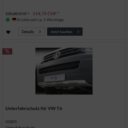
114,75 CHF *
135,00 CHF *
8 Lieferzeit ca. 5 Werktage
Deutschland
Jetzt kaufen
Details
Unterfahrschutz für VW T6
45805
Unterfahrschutz