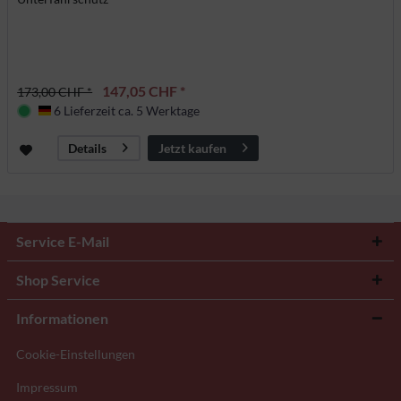
147,05 CHF *
173,00 CHF *
6 Lieferzeit ca. 5 Werktage
Deutschland
Jetzt kaufen
Details
Service E-Mail
Shop Service
Informationen
Cookie-Einstellungen
Impressum