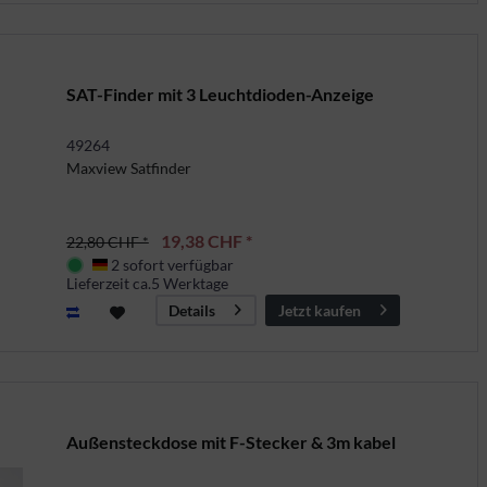
SAT-Finder mit 3 Leuchtdioden-Anzeige
49264
Maxview Satfinder
19,38 CHF *
22,80 CHF *
2 sofort verfügbar
Deutschland
Lieferzeit ca.5 Werktage
Jetzt kaufen
Details
Außensteckdose mit F-Stecker & 3m kabel