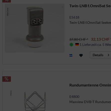
Twin-LNB f.OmniSat Se
E5618
Twin-LNB f.OmniSat Seeker
32,13 CHF 
37,80 CHF *
1 Lieferzeit ca. 5 We
Deutschland
Details
Rundumantenne Omnim
E4800
Maxview DVB-T Rundumem