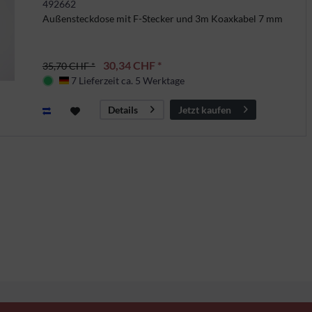
492662
Außensteckdose mit F-Stecker und 3m Koaxkabel 7 mm
30,34 CHF *
35,70 CHF *
7 Lieferzeit ca. 5 Werktage
Deutschland
Jetzt kaufen
Details