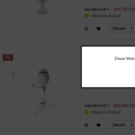
141,95 CH
167,00 CHF *
Ware im Zulauf
Details
Diese Webs
Funktionale
Manuelle SAT-Antenne P
Marketing
496656
Manuelle Satellitenanlage,
Tracking
380,80 CH
448,00 CHF *
Ware im Zulauf
Details