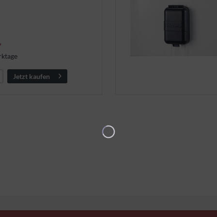
*
rktage
Jetzt kaufen