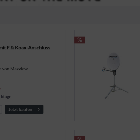
it F & Koax-Anschluss
e von Maxview
*
rktage
Jetzt kaufen