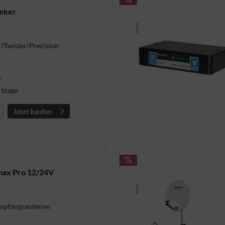
eker
/Twister/Precision
*
rktage
Jetzt kaufen
ax Pro 12/24V
pfangsantenne