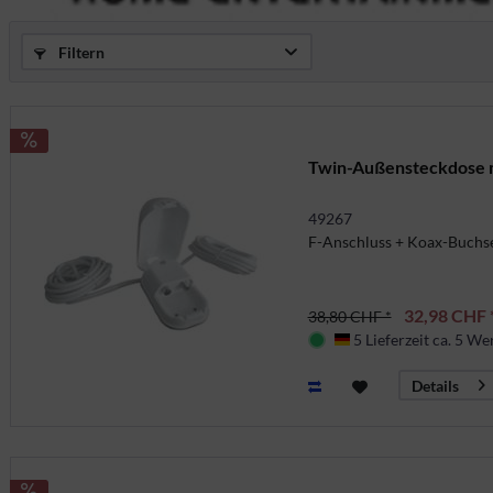
Filtern
Twin-Außensteckdose m
49267
F-Anschluss + Koax-Buchs
32,98 CHF 
38,80 CHF *
5 Lieferzeit ca. 5 We
Deutschland
Details