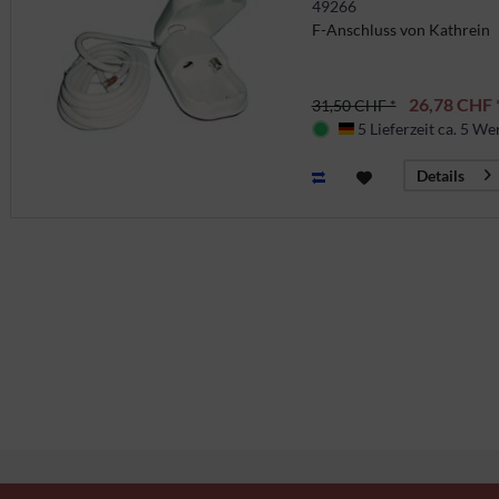
49266
F-Anschluss von Kathrein
26,78 CHF 
31,50 CHF *
5 Lieferzeit ca. 5 We
Deutschland
Details