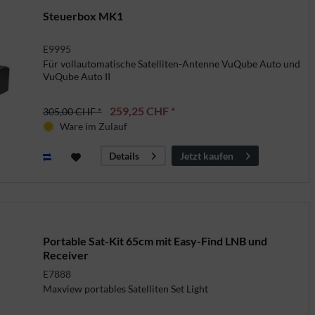
Steuerbox MK1
E9995
Für vollautomatische Satelliten-Antenne VuQube Auto und
VuQube Auto II
259,25 CHF *
305,00 CHF *
Ware im Zulauf
Jetzt kaufen
Details
Portable Sat-Kit 65cm mit Easy-Find LNB und
Receiver
E7888
Maxview portables Satelliten Set Light