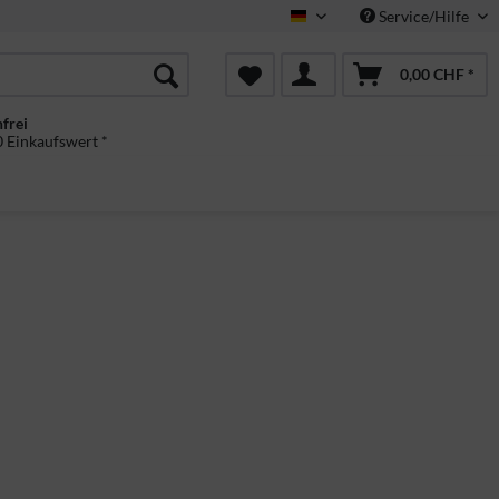
Service/Hilfe
Deutsch
0,00 CHF *
frei
 Einkaufswert *