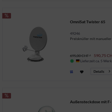
OmniSat Twister 65
49246
Preisknüller mit manueller
590,75 CH
695,00 CHF *
Lieferzeit ca. 5 Werk
Deutschland
Details
Außensteckdose mit F