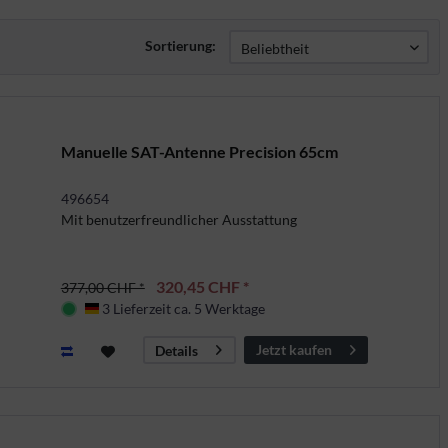
Sortierung:
Manuelle SAT-Antenne Precision 65cm
496654
Mit benutzerfreundlicher Ausstattung
320,45 CHF *
377,00 CHF *
3 Lieferzeit ca. 5 Werktage
Deutschland
Jetzt kaufen
Details