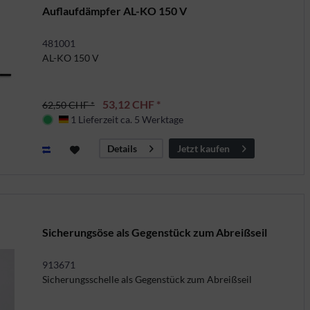
Auflaufdämpfer AL-KO 150 V
481001
AL-KO 150 V
53,12 CHF *
62,50 CHF *
1 Lieferzeit ca. 5 Werktage
Deutschland
Jetzt kaufen
Details
Sicherungsöse als Gegenstück zum Abreißseil
913671
Sicherungsschelle als Gegenstück zum Abreißseil