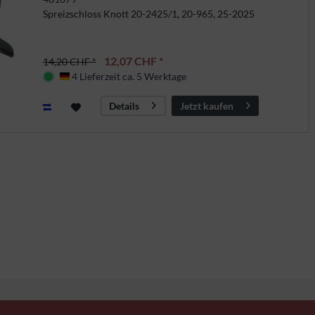
Spreizschloss Knott 20-2425/1, 20-965, 25-2025
12,07 CHF *
14,20 CHF *
4 Lieferzeit ca. 5 Werktage
Deutschland
Jetzt kaufen
Details