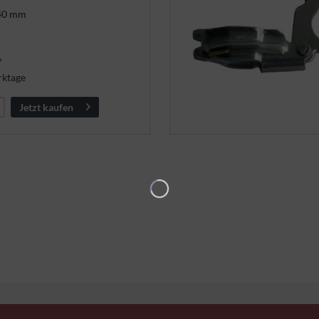
 40 mm
*
rktage
Jetzt kaufen