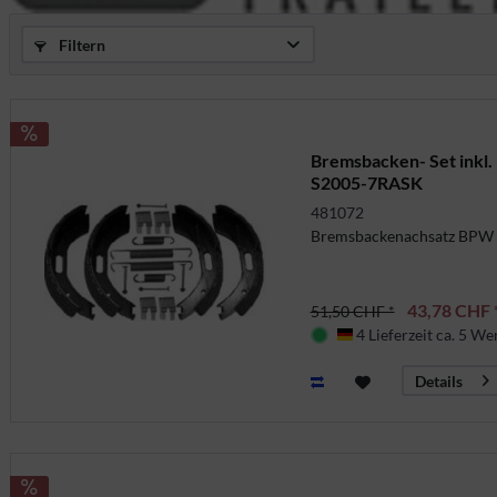
Filtern
Bremsbacken- Set inkl.
S2005-7RASK
481072
Bremsbackenachsatz BPW
43,78 CHF 
51,50 CHF *
4 Lieferzeit ca. 5 We
Deutschland
Details