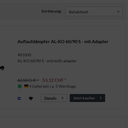
Sortierung:
Auflaufdämpfer AL-KO 60/90 S - mit Adapter
481000
AL-KO 60/90 S - mit/with adapter
53,12 CHF *
62,50 CHF *
4 Lieferzeit ca. 5 Werktage
Deutschland
Jetzt kaufen
Details