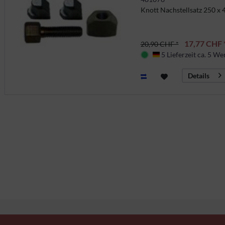
Knott Nachstellsatz 250 x
17,77 CHF 
20,90 CHF *
5 Lieferzeit ca. 5 We
Deutschland
Details