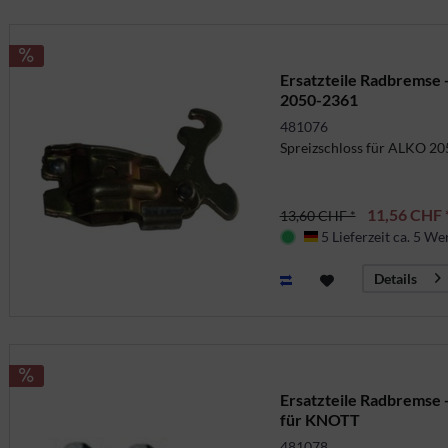
Ersatzteile Radbremse 
2050-2361
481076
Spreizschloss für ALKO 2
11,56 CHF 
13,60 CHF *
5 Lieferzeit ca. 5 We
Deutschland
Details
Ersatzteile Radbremse 
für KNOTT
481078