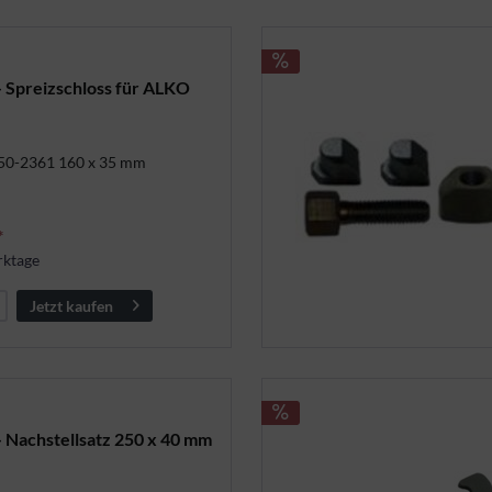
- Spreizschloss für ALKO
050-2361 160 x 35 mm
*
rktage
Jetzt kaufen
- Nachstellsatz 250 x 40 mm