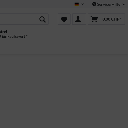
Service/Hilfe
Deutsch
0,00 CHF *
frei
 Einkaufswert *