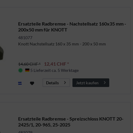
Ersatzteile Radbremse - Nachstellsatz 160x35 mm -
200x50 mm für KNOTT
481077
Knott Nachstellsatz 160 x 35 mm - 200 x 50 mm
12,41 CHF *
14,60 CHF *
5 Lieferzeit ca. 5 Werktage
Deutschland
Jetzt kaufen
Details
Ersatzteile Radbremse - Spreizschloss KNOTT 20-
2425/1, 20-965, 25-2025
481079