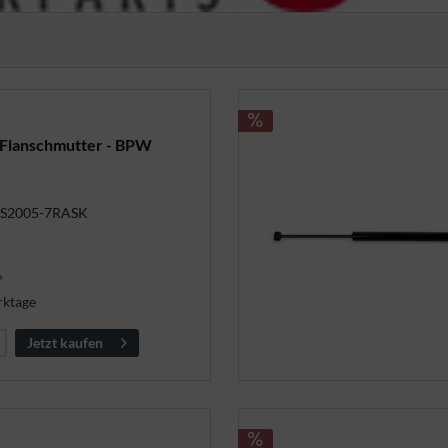
 Flanschmutter - BPW
 S2005-7RASK
*
rktage
Jetzt kaufen