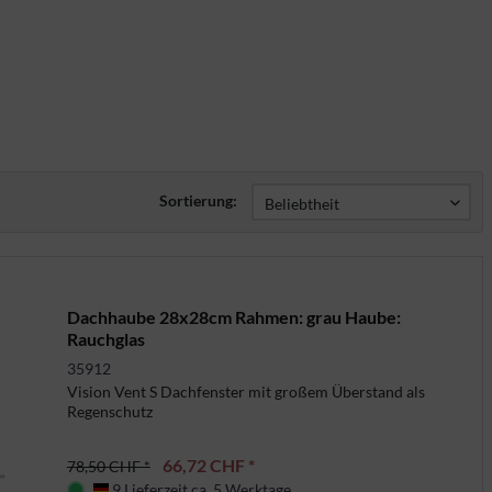
Sortierung:
Dachhaube 28x28cm Rahmen: grau Haube:
Rauchglas
35912
Vision Vent S Dachfenster mit großem Überstand als
Regenschutz
66,72 CHF *
78,50 CHF *
9 Lieferzeit ca. 5 Werktage