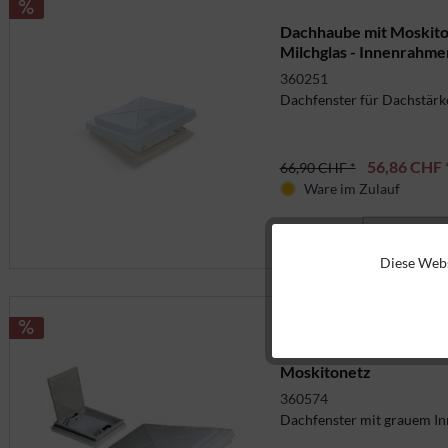
Dachhaube mit Moskito
Milchglas - Innenrahme
360251
Dachfenster für Dachstärke
56,86 CHF 
66,90 CHF *
Ware im Zulauf
Details
Diese Webs
Funktionale
Marketing
Dachhaube 400 x 400 m
Moskitonetz
Tracking
360574
Dachfenster mit grauem I