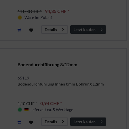
94,35 CHF *
111,00 CHF *
Ware im Zulauf
Jetzt kaufen
Details
Bodendurchführung 8/12mm
65119
Bodendurchführung Innen 8mm Bohrung 12mm
0,94 CHF *
1,10 CHF *
Lieferzeit ca. 5 Werktage
Deutschland
Jetzt kaufen
Details