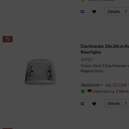
Details
Dachhaube 28x28cm Ra
Rauchglas
35913
Vision Vent S Dachfenster
Regenschutz
66,72 CHF 
78,50 CHF *
Lieferzeit ca. 5 Werk
Deutschland
Details