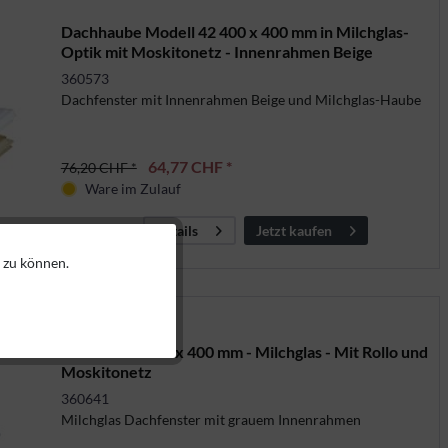
Dachhaube Modell 42 400 x 400 mm in Milchglas-
Optik mit Moskitonetz - Innenrahmen Beige
360573
Dachfenster mit Innenrahmen Beige und Milchglas-Haube
64,77 CHF *
76,20 CHF *
Ware im Zulauf
Jetzt kaufen
Details
 zu können.
Aktiv
Aktiv
Dachhaube 400 x 400 mm - Milchglas - Mit Rollo und
Moskitonetz
Aktiv
360641
Milchglas Dachfenster mit grauem Innenrahmen