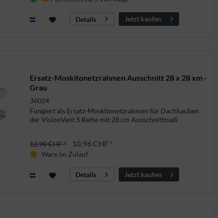
Deutschland
Jetzt kaufen
Details
Ersatz-Moskitonetzrahmen Ausschnitt 28 x 28 xm -
Grau
36024
Fungiert als Ersatz-Moskitonetzrahmen für Dachhauben
der VisionVent S Reihe mit 28 cm Ausschnittmaß
10,96 CHF *
12,90 CHF *
Ware im Zulauf
Jetzt kaufen
Details