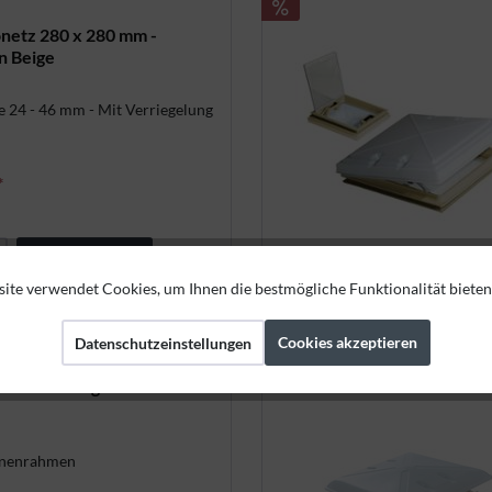
netz 280 x 280 mm -
n Beige
 24 - 46 mm - Mit Verriegelung
*
Jetzt kaufen
ite verwendet Cookies, um Ihnen die bestmögliche Funktionalität bieten
Cookies akzeptieren
Datenschutzeinstellungen
m mit Milchglas und
nnenrahmen