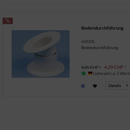
Bodendurchführung
65010L
Bodendurchführung
4,29 CHF *
5,05 CHF *
Lieferzeit ca. 5 Werk
Deutschland
Details