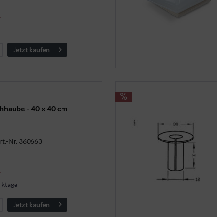
*
Jetzt kaufen
hhaube - 40 x 40 cm
rt.-Nr. 360663
*
rktage
Jetzt kaufen