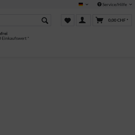
Service/Hilfe
Deutsch
0,00 CHF *
frei
 Einkaufswert *