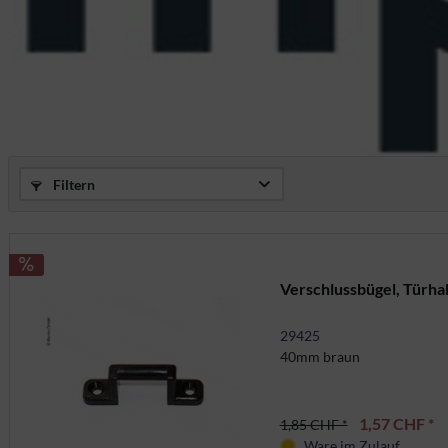
Filtern
Verschlussbügel, Türha
29425
40mm braun
1,57 CHF *
1,85 CHF *
Ware im Zulauf