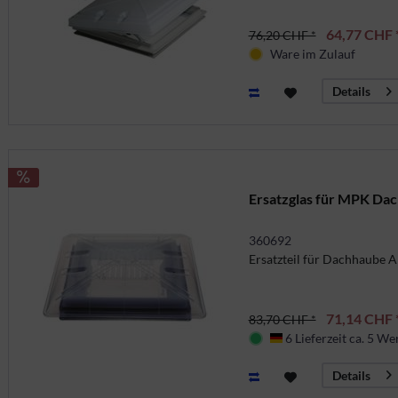
64,77 CHF 
76,20 CHF *
Ware im Zulauf
Details
Ersatzglas für MPK Dac
360692
Ersatzteil für Dachhaube A
71,14 CHF 
83,70 CHF *
6 Lieferzeit ca. 5 We
Deutschland
Details