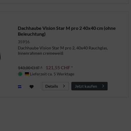
Dachhaube Vision Star M pro 2 40x40 cm (ohne
Beleuchtung)
35916
Dachhaube Vision Star M pro 2, 40x40 Rauchglas,
Innenrahmen cremeweiß
121,55 CHF *
143,00 CHF *
Lieferzeit ca. 5 Werktage
Deutschland
Jetzt kaufen
Details