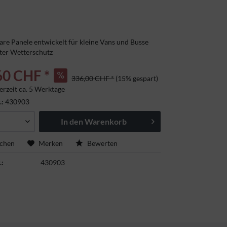
re Panele entwickelt für kleine Vans und Busse
ter Wetterschutz
60 CHF *
336,00 CHF *
(15% gespart)
erzeit ca. 5 Werktage
tschland
.:
430903
In den
Warenkorb
ichen
Merken
Bewerten
.:
430903