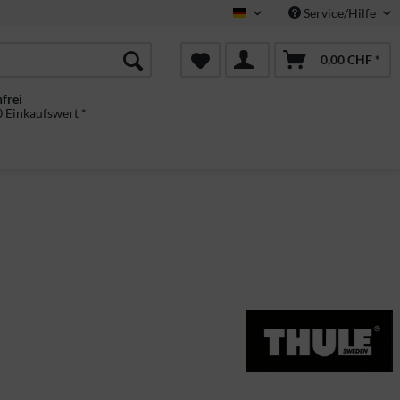
Service/Hilfe
Deutsch
0,00 CHF *
frei
 Einkaufswert *