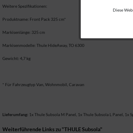
Weitere Spezifikationen:
Diese Webs
Funktionale
Produktname: Front Pack 325 cm*
Marketing
Markisenlänge: 325 cm
Markisenmodelle: Thule HideAway, TO 6300
Tracking
Gewicht: 4,7 kg
* Für Fahrzeugtyp Van, Wohnmobil, Caravan
Lieferumfang:
1x Thule Subsola M Panel, 1x Thule Subsola L Panel, 1x S
Weiterführende Links zu "THULE Subsola"