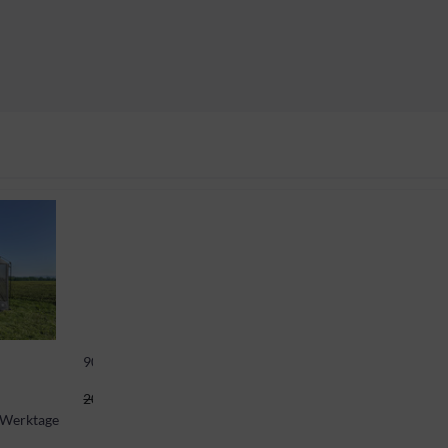
905580
 *
173,40 CHF *
204,00 CHF *
5 Werktage