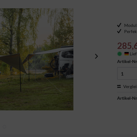
Modula
Perfek
285,
Lief
Deu
Artikel-Nr
Vergle
Artikel-Nr