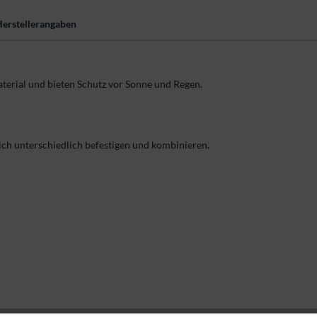
erstellerangaben
erial und bieten Schutz vor Sonne und Regen.
ich unterschiedlich befestigen und kombinieren.