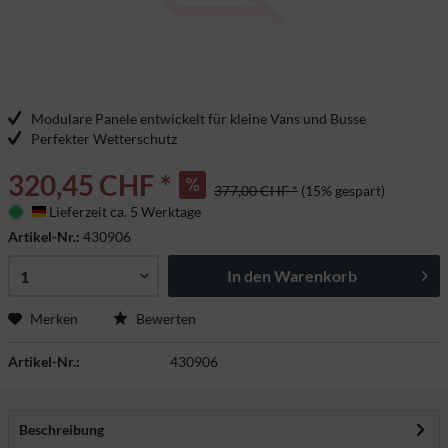
Modulare Panele entwickelt für kleine Vans und Busse
Perfekter Wetterschutz
320,45 CHF *
377,00 CHF *
(15% gespart)
Lieferzeit ca. 5 Werktage
Deutschland
Artikel-Nr.:
430906
In den
Warenkorb
Merken
Bewerten
Artikel-Nr.:
430906
Beschreibung